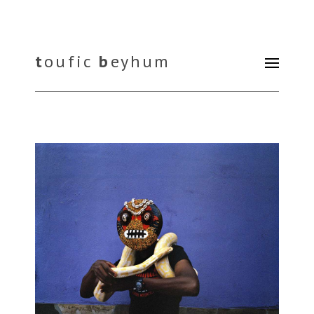
t
oufic
b
eyhum