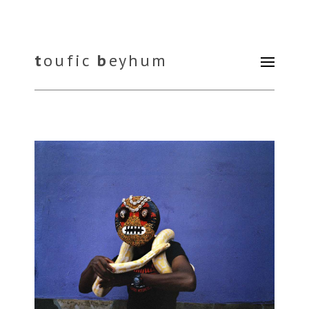
t
oufic
b
eyhum